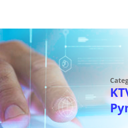
Categ
KT
Py