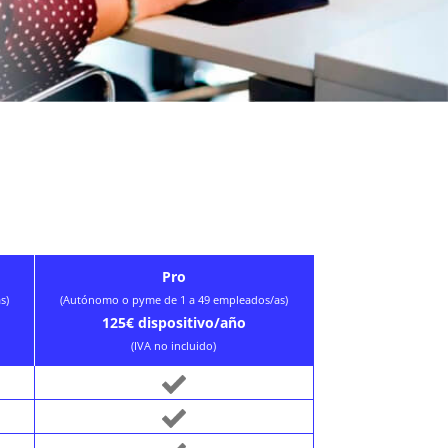
Pro
s)
(Autónomo o pyme de 1 a 49 empleados/as)
125€ dispositivo/año
(IVA no incluido)