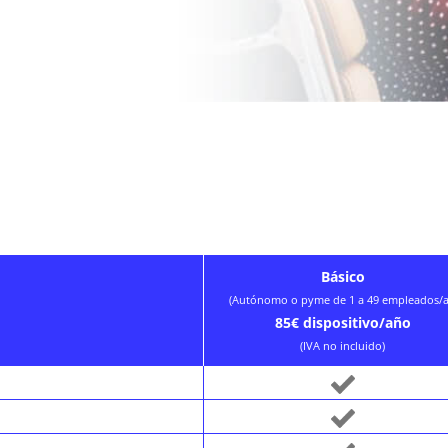
Básico
(Autónomo o pyme de 1 a 49 empleados/a
85€ dispositivo/año
(IVA no incluido)